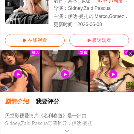
语言：
其它
状态：
HD中字/高清
- 免费在线观看
导演：
Sidney,Zaid,Pascua
主演：
伊达·曼扎诺,Marco,Gomez,蒙·门多萨,Kurt,Anthony,Veneracion,Trish,Gaden,Michae
HD中字
更新时间：
2026-06-08
在线观看
极速观看


剧情介绍
我要评分
天堂影视爱情片《名利赛道》是一部由
Sidney,Zaid,Pascua导演执导，伊达·曼扎
诺,Marco,Gomez,蒙·门多
