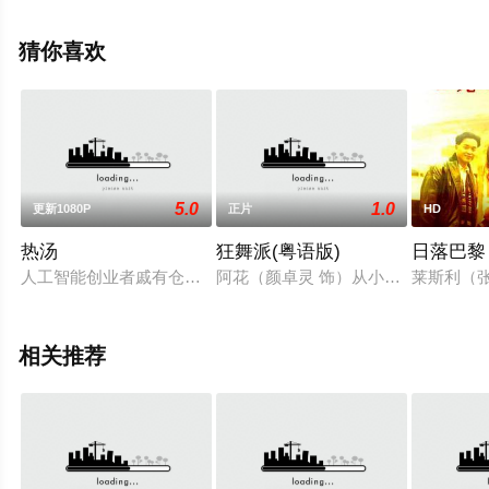
萨,Kurt,Anthony,Veneracion,Trish,Gaden,Michael,Daulogas,J
阿什利·洛佩兹等演员精彩演绎的菲律宾电影，手机免费观
猜你喜欢
看高清未删减完整版电影大全就上天堂电影网，更多相关
信息可移步至豆瓣电影、电视猫或剧情网等平台了解。
5.0
1.0
更新1080P
正片
HD
热汤
狂舞派(粤语版)
日落巴黎
人工智能创业者戚有仓与未婚妻就是否要小孩的问题产生了剧烈
阿花（颜卓灵 饰）从小就展现出了过
莱斯利（
相关推荐