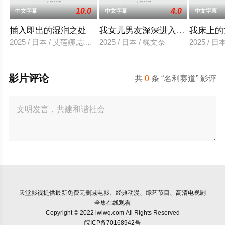
10.0
4.0
中文字幕
中文字幕
中文字幕
插入即出的湿润之处
我女儿男友深深进入我的身体
我床上的
2025 / 日本 / 艾莲娜,志美健
2025 / 日本 / 梶文奈
2025 / 
影片评论
共
0
条 “名利赛道” 影评
天堂影视
提供最新免费无删减电影、经典动漫、综艺节目、高清电视剧
全集在线观看
Copyright © 2022 lwlwq.com All Rights Reserved
皖ICP备70168942号