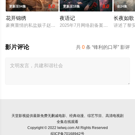
5.0
8.0
更新至04集
更新至18集
全24集
花开锦绣
夜语记
长夜如歌
豪爽重情的私盐贩子赵凌虽出身草莽，却心怀壮志，他结识了遭
2025年7月网络剧备案当代 都市 海
讲述了黎
影片评论
共
0
条 “锋利的口琴” 影评
天堂影视
提供最新免费无删减电影、经典动漫、综艺节目、高清电视剧
全集在线观看
Copyright © 2022 lwlwq.com All Rights Reserved
皖ICP备70168942号