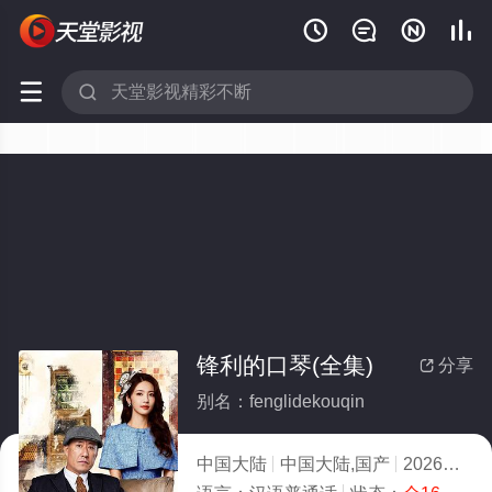






锋利的口琴(全集)
分享

别名：fenglidekouqin
中国大陆
中国大陆,国产
2026
8.0