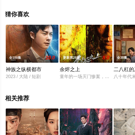
减完整版电视剧全集就上天堂电影网，更多相关信息可移
步至豆瓣电视剧、电视猫或剧情网等平台了解。
猜你喜欢
10.0
8.0
全100集
更新第28集
全30集
神族之纵横都市
余烬之上
二八杠的
2023 / 大陆 / 短剧
童年的一场灭门惨案，让廖氏兄弟二
八十年代
相关推荐