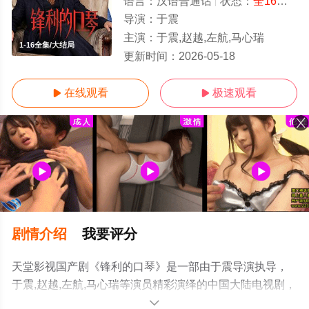
语言：
汉语普通话
状态：
全16集
- 
导演：
于震
主演：
于震,赵越,左航,马心瑞
1-16全集/大结局
更新时间：
2026-05-18
在线观看
极速观看


剧情介绍
我要评分
天堂影视国产剧《锋利的口琴》是一部由于震导演执导，
于震,赵越,左航,马心瑞等演员精彩演绎的中国大陆电视剧，
大结局剧情已揭晓（1-16全集），手机免费观看高清未删
