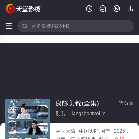






良陈美锦(全集)
分享

别名：liangchenmeijin
中国大陆
中国大陆,国产
2026
5.0