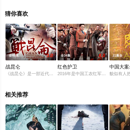
等演员精彩演绎的中国大陆电视剧，大结局剧情已揭晓（1-
36全集），手机免费观看高清未删减完整版电视剧全集就
猜你喜欢
上天堂电影网，更多相关信息可移步至豆瓣电视剧、电视
猫或剧情网等平台了解。
3.0
8.0
全40集
全34集
21集全
战昆仑
红色护卫
中国大案
《战昆仑》是一部近代传奇题材电视剧，讲述1939年11月，
2016年是中国工农红军长征胜利8
貌似有人
相关推荐