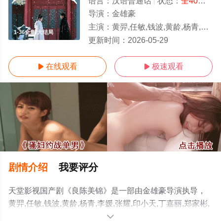
语言：
汉语普通话
状态：
全40集
- 
导演：
金雄豪
主演：
黄羿,任敏,钱波,黄龄,杨青,李媛,张耀,印小天,丁嘉丽,郑家彬,王思懿,吴刚,杨童舒,李菲儿,黄日莹,杨昆,董思成,左叶,此沙
1-36全集/大结局
更新时间：
2026-05-29
在线观看
极速观看


剧情介绍
我要评分
天堂影视国产剧《良陈美锦》是一部由金雄豪导演执导，
黄羿,任敏,钱波,黄龄,杨青,李媛,张耀,印小天,丁嘉丽,郑家彬,
王思懿,吴刚,杨童舒,李菲儿,黄日莹,杨昆,董思成,左叶,此沙
