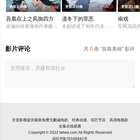
2.0
10.0
更新至06集
更新至18集
更新至13集
吾凰在上之凤御四方
凛冬下的罪恶
南戏
改编自快看漫画作者嗷小泽的独家连载漫画《吾凰在上》。现代
本剧讲述了90年代末，怒河市刑侦支
军阀混战
影片评论
共
0
条 “良陈美锦” 影评
天堂影视
提供最新免费无删减电影、经典动漫、综艺节目、高清电视剧
全集在线观看
Copyright © 2022 lwlwq.com All Rights Reserved
皖ICP备70168942号