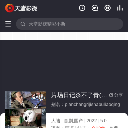






片场日记杀不了青(全集)
分享

别名：pianchangrijishabuliaoqing
大陆
喜剧,国产
2022
5.0