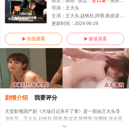
语言：
国语
状态：
全12集
- 免费在线观看
导演：
王大头
主演：
王大头,赵铁柱,阿香,陈皮诺,陈胖胖,张耀锋,张全蛋
全12集/大结局
更新时间：
2024-06-29
在线观看
极速观看


剧情介绍
我要评分
天堂影视国产剧《片场日记杀不了青》是一部由王大头导
演执导，王大头,赵铁柱,阿香,陈皮诺,陈胖胖,张耀锋,张全蛋
等演员精彩演绎的大陆电视剧，大结局剧情已揭晓（全12
