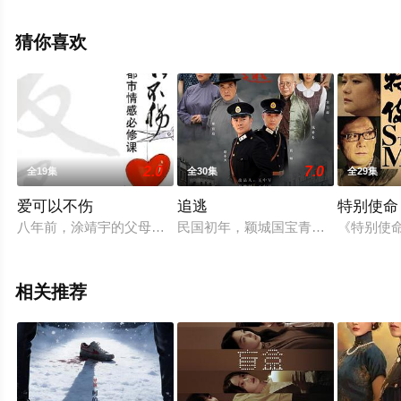
集），手机免费观看高清未删减完整版电视剧全集就上天
堂电影网，更多相关信息可移步至豆瓣电视剧、电视猫或
猜你喜欢
剧情网等平台了解。
2.0
7.0
全19集
全30集
全29集
爱可以不伤
追逃
特别使命
八年前，涂靖宇的父母因车祸身亡，妹妹箬婷患病住院，父好友
民国初年，颖城国宝青铜狮子被盗，
《特别使
相关推荐