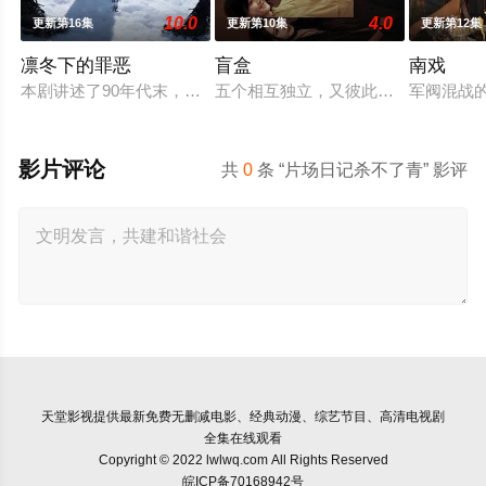
10.0
4.0
更新第16集
更新第10集
更新第12集
凛冬下的罪恶
盲盒
南戏
本剧讲述了90年代末，怒河市刑侦支队在无普及监控、无DNA
五个相互独立，又彼此呼应的故事——
军阀混战
影片评论
共
0
条 “片场日记杀不了青” 影评
天堂影视
提供最新免费无删减电影、经典动漫、综艺节目、高清电视剧
全集在线观看
Copyright © 2022 lwlwq.com All Rights Reserved
皖ICP备70168942号